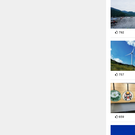
792
757
659