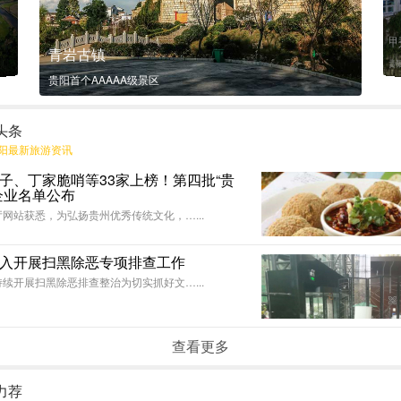
甲
青岩古镇
贵
贵阳首个AAAAA级景区
头条
阳最新旅游资讯
子、丁家脆哨等33家上榜！第四批“贵
企业名单公布
网站获悉，为弘扬贵州优秀传统文化，…...
入开展扫黑除恶专项排查工作
续开展扫黑除恶排查整治为切实抓好文…...
查看更多
力荐