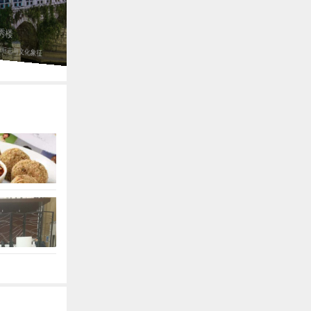
黔灵公园
秀楼
黔南游山万里挺，贵阳戏水百年乐
阳标志与文化象征