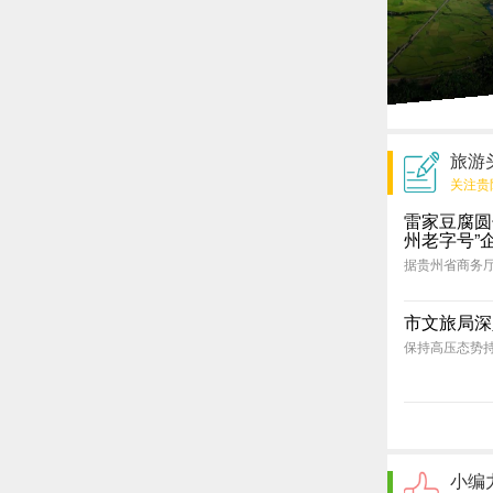
南江大峡谷
十里画廊
——峡谷柔情邂逅激情漂流
旅游
关注贵
雷家豆腐圆
州老字号”
据贵州省商务厅
市文旅局深
保持高压态势持
小编