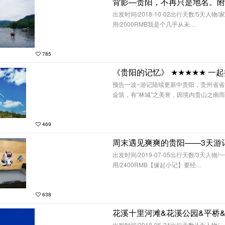
出发时间/2018-10-02出行天数/5天人物
用/2000RMB我是个几乎从未…
785
预告一波~游记陆续更新中贵阳，贵州省
金筑，有“林城”之美誉，因境内贵山之南
469
周末遇见爽爽的贵阳——3天游
出发时间/2019-07-05出行天数/3天人物
用/2400RMB【缘起小记】要经…
638
出发时间/2018-06-24出行天数/1天人物