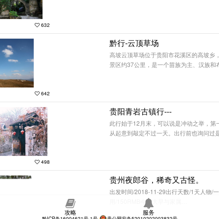
632
黔行-云顶草场
高坡云顶草场位于贵阳市花溪区的高坡乡
景区约37公里，是一个苗族为主、汉族和
642
贵阳青岩古镇行---
此行始于12月末，可以说是冲动之举，第
从起意到敲定不过一天。出行前也询问过
498
贵州夜郎谷，稀奇又古怪。
出发时间/2018-11-29出行天数/1天人物
用/150RMB今天大早与家属…
攻略
服务
黔ICP备16004621号-1号
贵公网安备52010202003832号