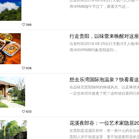
用/4RMB端午节过了，眼看天气还…
366
行走贵阳，以味蕾来唤醒对这座
出发时间/2018-09-25出行天数/3天人物
用/4000RMB印象贵阳提到…
638
在品味完贵阳独特的林城风光、以及琳琅
一定也有些许疲惫了吧？这时候拉着同行
633
在贵阳是花溪区郊外，有一座什么的石头
贵阳人并不知道这里，更不知道夜郎谷的