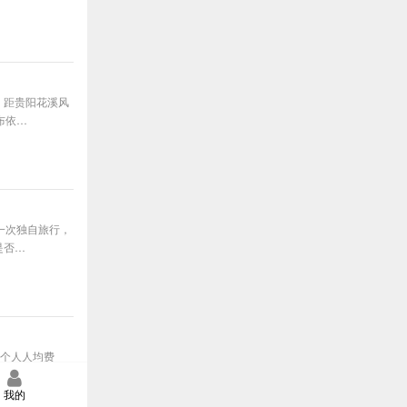
，距贵阳花溪风
布依…
一次独自旅行，
是否…
/一个人人均费
我的