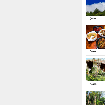
648
626
616