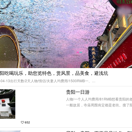
阳吃喝玩乐，助您览特色，赏风景，品美食，避浅坑
-04-13出行天数/2天人物/情侣/夫妻人均费用/1500RMB一、…
贵阳一日游
人物/一个人人均费用/81RMB想看贵阳
一般故居，寺庙周围肯定都是老街。搜了
652