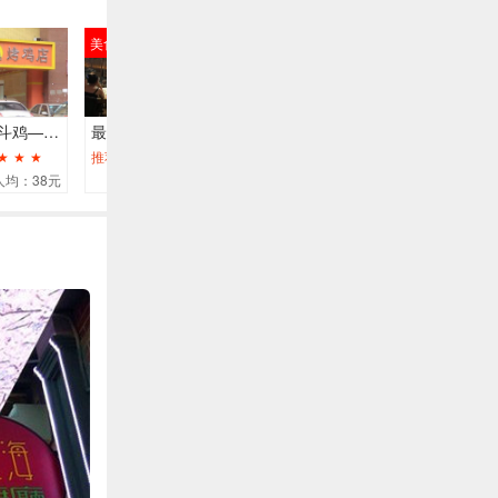
美食
美食
活动
烤鸡中的战斗鸡——刘老四烤鸡
最地道的黔菜餐厅——树厨
青岩状元蹄——王万妈卤猪脚
.
.
.
★
★
★
推荐：
★
★
★
推荐：
★
★
★
★
★
推荐：
★
人均：38元
人均：78元
人均：46元