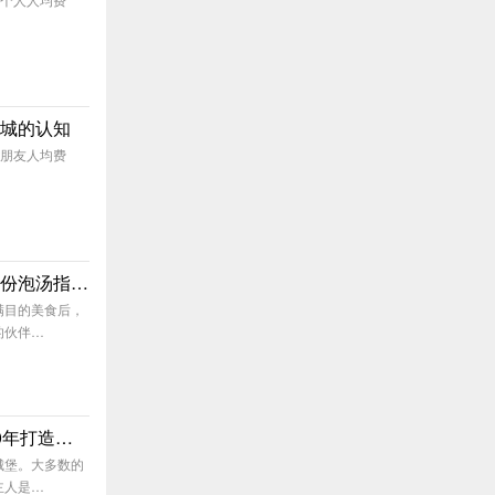
城的认知
/和朋友人均费
想去乐湾国际泡温泉？快看看这份泡汤指南！
满目的美食后，
的伙伴…
花溪夜郎谷：一位艺术家隐居20年打造的艺术城堡
城堡。大多数的
主人是…