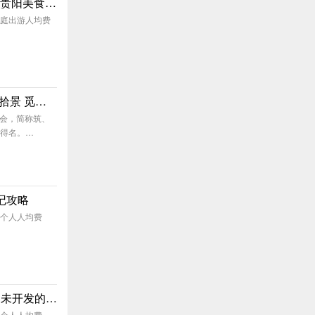
背影—贵阳，不再只是地名。附贵阳美食全攻略（不定时更新）
/家庭出游人均费
《贵阳的记忆》 ★★★★★ 一起拾景 觅食（附交通）
省会，简称筑、
而得名。…
记攻略
/一个人人均费
花溪十里河滩&花溪公园&平桥&未开发的生态园
/一个人人均费