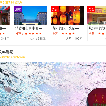
荐贵阳的吃喝玩乐
酒店
美食
美食
刚好适合的24度——清镇二十四度坞精品酒店
清香引出月中仙——中天凯悦酒店
贵阳的四川火锅——蜀大侠
.
.
★
★
推荐：
★
★
★
★
★
推荐：
★
★
★
★
推荐：
★
★
348元
人均：638元
人均：100元
.
攻略游记
全面的贵阳旅游指南