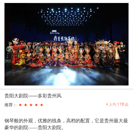
贵阳大剧院——多彩贵州风
178
推荐：
★
★
★
★
★
¥ 人均
起
钢琴般的外观，优雅的线条，高档的配置，它是贵州最大最
豪华的剧院——贵阳大剧院。