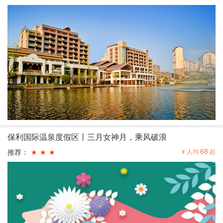
保利国际温泉度假区丨三月女神月，乘风破浪
68
推荐：
★
★
★
¥ 人均
起