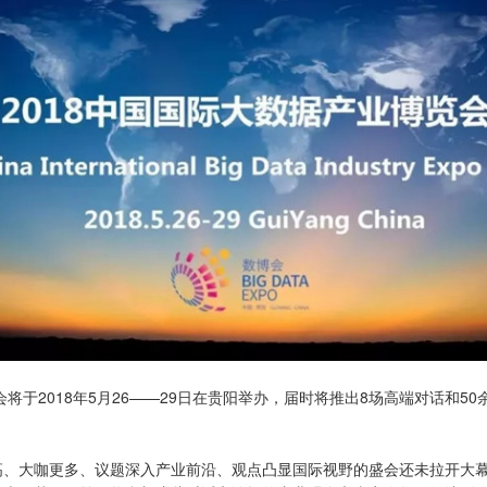
博会将于2018年5月26——29日在贵阳举办，届时将推出8场高端对话和5
高、大咖更多、议题深入产业前沿、观点凸显国际视野的盛会还未拉开大