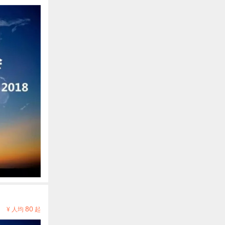
80
¥ 人均
起